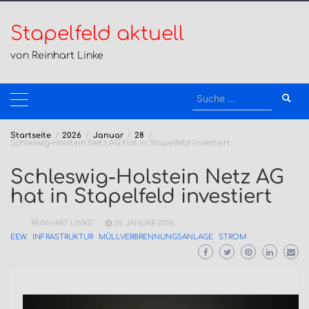
Zum
Inhalt
Stapelfeld aktuell
springen
von Reinhart Linke
Suche
nach:
Startseite
2026
Januar
28
Schleswig-Holstein Netz AG hat in Stapelfeld investiert
Schleswig-Holstein Netz AG
hat in Stapelfeld investiert
REINHART LINKE
28. JANUAR 2026
EEW
INFRASTRUKTUR
MÜLLVERBRENNUNGSANLAGE
STROM