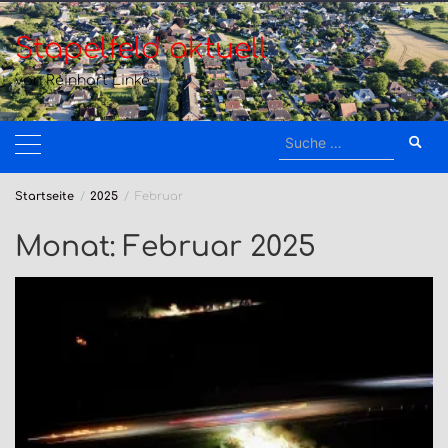
Zum
Inhalt
Stapelfeld aktuell
springen
von Reinhart Linke
Suche
nach:
Startseite
2025
Februar
Monat:
Februar 2025