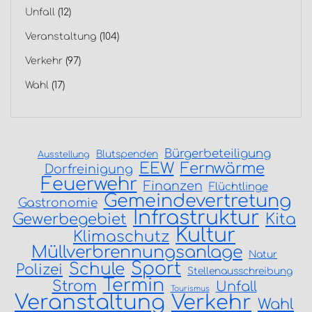
Unfall
(12)
Veranstaltung
(104)
Verkehr
(97)
Wahl
(17)
Bürgerbeteiligung
Blutspenden
Ausstellung
EEW
Fernwärme
Dorfreinigung
Feuerwehr
Finanzen
Flüchtlinge
Gemeindevertretung
Gastronomie
Infrastruktur
Gewerbegebiet
Kita
Kultur
Klimaschutz
Müllverbrennungsanlage
Natur
Sport
Schule
Polizei
Stellenausschreibung
Termin
Strom
Unfall
Tourismus
Veranstaltung
Verkehr
Wahl