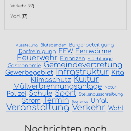
Verkehr
(97)
Wahl
(17)
Bürgerbeteiligung
Blutspenden
Ausstellung
EEW
Fernwärme
Dorfreinigung
Feuerwehr
Finanzen
Flüchtlinge
Gemeindevertretung
Gastronomie
Infrastruktur
Gewerbegebiet
Kita
Kultur
Klimaschutz
Müllverbrennungsanlage
Natur
Sport
Schule
Polizei
Stellenausschreibung
Termin
Strom
Unfall
Tourismus
Veranstaltung
Verkehr
Wahl
Nachrichten nach