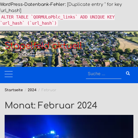
WordPress-Datenbank-Fehler:
[Duplicate entry '' for key
'url_hash']
ALTER TABLE `QORMULoPblc_links` ADD UNIQUE KEY
`url_hash` (`url_hash`)
Zum
Inhalt
Stapelfeld aktuell
springen
von Reinhart Linke
Suche
nach:
Startseite
2024
Februar
Monat:
Februar 2024