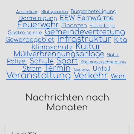
Bürgerbeteiligung
Blutspenden
Ausstellung
EEW
Fernwärme
Dorfreinigung
Feuerwehr
Finanzen
Flüchtlinge
Gemeindevertretung
Gastronomie
Infrastruktur
Gewerbegebiet
Kita
Kultur
Klimaschutz
Müllverbrennungsanlage
Natur
Sport
Schule
Polizei
Stellenausschreibung
Termin
Strom
Unfall
Tourismus
Veranstaltung
Verkehr
Wahl
Nachrichten nach
Monaten