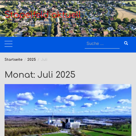
Zum
Inhalt
Stapelfeld aktuell
springen
von Reinhart Linke
Suche
nach:
Startseite
2025
Juli
Monat:
Juli 2025