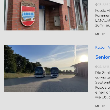
29. JUNI
Public 
Kammera
EM-Acht
zum Feue
MEHR ...
Kultur
V
Senior
22. JUNI
Die Seni
vorverle
Septemb
Kapazit
einen a
wie übli
MEHR ...