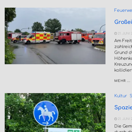
Feuerwe
Großei
21. JUNI 
Am Frei
zahlreic
Grund d
Höhenka
Kreuzun
kollidie
MEHR ...
Kultur
S
Spazi
21. JUNI 
Die Gem