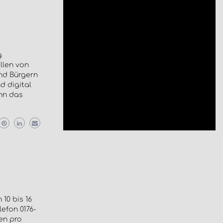
g
llen von
nd Bürgern
d digital
enn das
10 bis 16
lefon 0176-
en pro