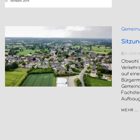
Gemeinv
Sitzu
3. JUNI 
Obwohl 
Verkehrs
auf eine
Bürgerm
Gemeind
Fachdie
Aufbaug
MEHR ...