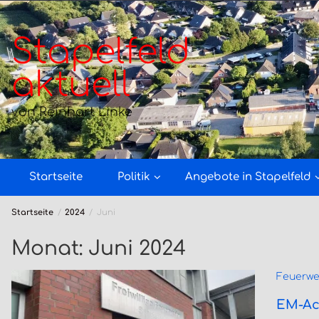
Zum
Inhalt
springen
Stapelfeld
aktuell
von Reinhart Linke
Startseite
Politik
Angebote in Stapelfeld
Startseite
2024
Juni
Monat:
Juni 2024
Feuerwe
EM-Ach