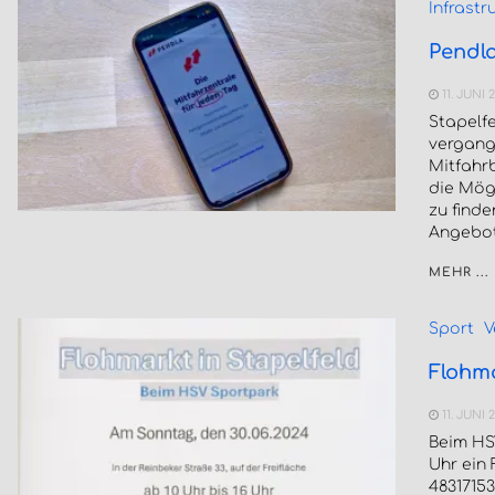
Infrastr
Pendl
11. JUNI 
Stapelf
vergang
Mitfahr
die Mögl
zu finde
Angebot
MEHR ...
Sport
V
Flohma
11. JUNI 
Beim HSV
Uhr ein 
4831715