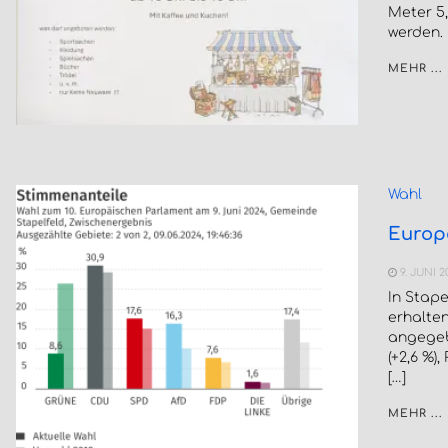
Meter 5,
werden.
MEHR ...
Wahl
Europa
9. JUNI 2
In Stap
erhalten
angegeb
(+2,6 %)
[…]
MEHR ...