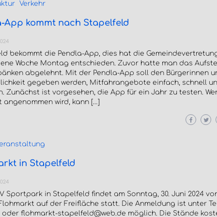
uktur
Verkehr
a-App kommt nach Stapelfeld
2024
eld bekommt die Pendla-App, dies hat die Gemeindevertretun
ene Woche Montag entschieden. Zuvor hatte man das Aufste
bänken abgelehnt. Mit der Pendla-App soll den Bürgerinnen u
ichkeit gegeben werden, Mitfahrangebote einfach, schnell un
n. Zunächst ist vorgesehen, die App für ein Jahr zu testen. W
 angenommen wird, kann […]
eranstaltung
rkt in Stapelfeld
2024
 Sportpark in Stapelfeld findet am Sonntag, 30. Juni 2024 von 
Flohmarkt auf der Freifläche statt. Die Anmeldung ist unter Te
3 oder flohmarkt-stapelfeld@web.de möglich. Die Stände kost