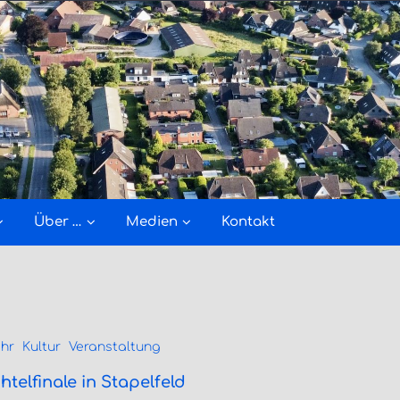
Über …
Medien
Kontakt
hr
Kultur
Veranstaltung
telfinale in Stapelfeld