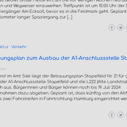
as Gebiet Große Heide ein, um die vor wenigen Wochen neu au
ln und Wegweiser einzuweihen. Treffpunkt ist um 15:00 Uhr der
iergänger Am Ecksoll, bevor es in die Feldmark geht. Geplant i
lometer langer Spaziergang zur […]
uktur
Verkehr
ngsplan zum Ausbau der A1-Anschlussstelle St
2024
nd im Amt Siek liegt der Bebauungsplan Stapelfeld Nr. 21 für 
er A1-Anschlussstelle Stapelfeld und die L222 (Alte Landstra
ch aus. Bürgerinnen und Bürger können noch bis 19. Juli 2024
gnahmen dazu abgeben. Geplant ist, dass künftig von den Ab
ls zwei Fahrstreifen in Fahrtrichtung Hamburg eingerichtet wer