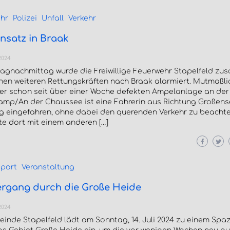
hr
Polizei
Unfall
Verkehr
nsatz in Braak
2024
tagnachmittag wurde die Freiwillige Feuerwehr Stapelfeld zu
hen weiteren Rettungskräften nach Braak alarmiert. Mutmaßli
er schon seit über einer Woche defekten Ampelanlage an der
mp/An der Chaussee ist eine Fahrerin aus Richtung Großense
g eingefahren, ohne dabei den querenden Verkehr zu beachte
rte dort mit einem anderen […]
port
Veranstaltung
ergang durch die Große Heide
2024
einde Stapelfeld lädt am Sonntag, 14. Juli 2024 zu einem Spa