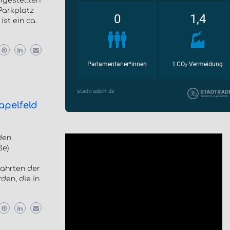
fgestellten
 Parkplatz
st ein ca.
apelfeld
den
ße)
fahrten der
den, die in