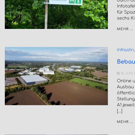
durch d
Infotafe
für Spaz
sechs Ki
MEHR ...
Infrastr
Bebauu
18. JUNI 
Online u
Ausbau d
öffentli
Stellun
A1 jewei
[…]
MEHR ...