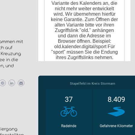
sammen mit
ch auf
 Kreuzung
e in die
n, und
ziergang