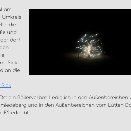
al am
m Umkreis
le, die
aße und
der darf
den.
ie
Amt Siek
d an die
 Siek
Ort ein Böllerverbot. Lediglich in den Außenbereichen 
chmiedeberg und in den Außenbereichen vom Lütten 
 F2 erlaubt.