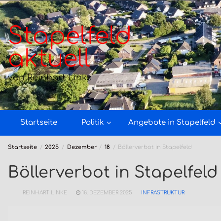
Zum
Inhalt
springen
Stapelfeld
aktuell
von Reinhart Linke
Startseite
Politik
Angebote in Stapelfeld
Startseite
2025
Dezember
18
Böllerverbot in Stapelfeld
Böllerverbot in Stapelfeld
REINHART LINKE
18. DEZEMBER 2025
INFRASTRUKTUR