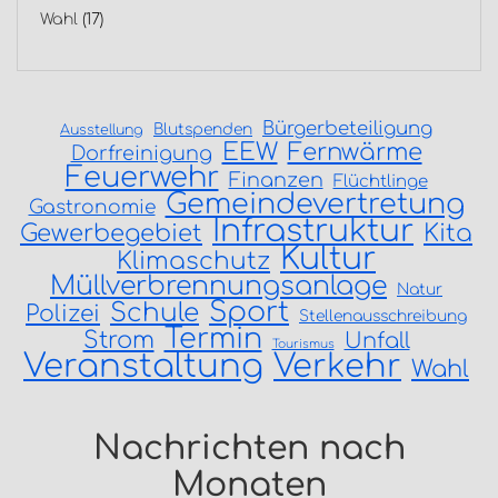
Wahl
(17)
Bürgerbeteiligung
Blutspenden
Ausstellung
EEW
Fernwärme
Dorfreinigung
Feuerwehr
Finanzen
Flüchtlinge
Gemeindevertretung
Gastronomie
Infrastruktur
Gewerbegebiet
Kita
Kultur
Klimaschutz
Müllverbrennungsanlage
Natur
Sport
Schule
Polizei
Stellenausschreibung
Termin
Strom
Unfall
Tourismus
Veranstaltung
Verkehr
Wahl
Nachrichten nach
Monaten