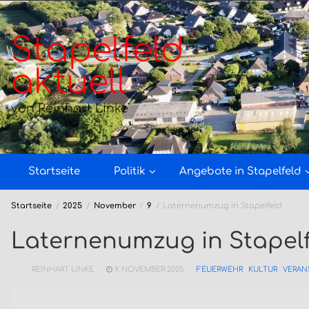
Zum
Inhalt
springen
Stapelfeld
aktuell
von Reinhart Linke
Startseite
Politik
Angebote in Stapelfeld
Startseite
2025
November
9
Laternenumzug in Stapelfeld
Laternenumzug in Stapelf
REINHART LINKE
9. NOVEMBER 2025
FEUERWEHR
KULTUR
VERAN