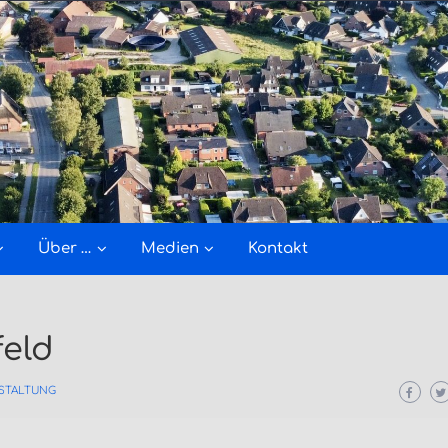
Über …
Medien
Kontakt
eld
STALTUNG