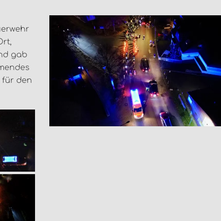
euerwehr
rt,
end gab
rmendes
 für den