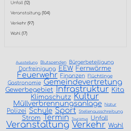
Unfall
(12)
Veranstaltung
(104)
Verkehr
(97)
Wahl
(17)
Bürgerbeteiligung
Blutspenden
Ausstellung
EEW
Fernwärme
Dorfreinigung
Feuerwehr
Finanzen
Flüchtlinge
Gemeindevertretung
Gastronomie
Infrastruktur
Gewerbegebiet
Kita
Kultur
Klimaschutz
Müllverbrennungsanlage
Natur
Sport
Schule
Polizei
Stellenausschreibung
Termin
Strom
Unfall
Tourismus
Veranstaltung
Verkehr
Wahl