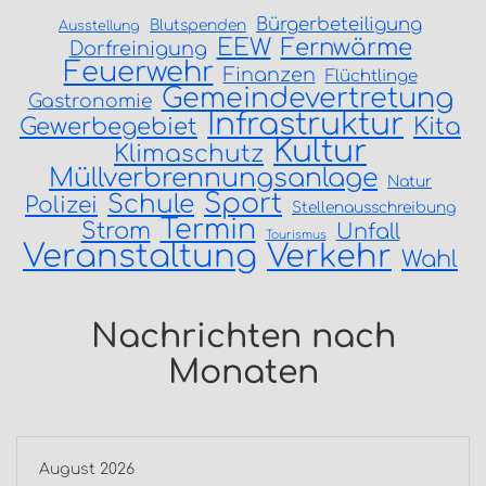
Bürgerbeteiligung
Blutspenden
Ausstellung
EEW
Fernwärme
Dorfreinigung
Feuerwehr
Finanzen
Flüchtlinge
Gemeindevertretung
Gastronomie
Infrastruktur
Gewerbegebiet
Kita
Kultur
Klimaschutz
Müllverbrennungsanlage
Natur
Sport
Schule
Polizei
Stellenausschreibung
Termin
Strom
Unfall
Tourismus
Veranstaltung
Verkehr
Wahl
Nachrichten nach
Monaten
August 2026