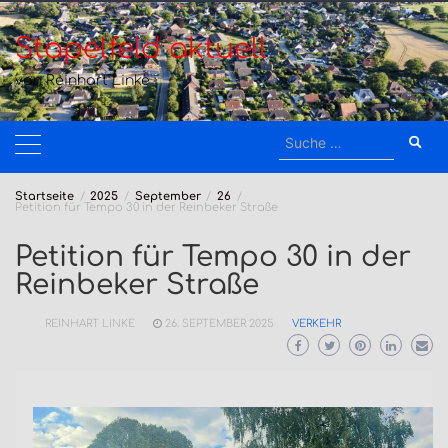
Zum
Inhalt
Stapelfeld aktuell
springen
von Reinhart Linke
Suche
nach:
Startseite
2025
September
26
Petition für Tempo 30 in der Reinbeker Straße
Petition für Tempo 30 in der
Reinbeker Straße
REINHART LINKE
26. SEPTEMBER 2025
VERKEHR