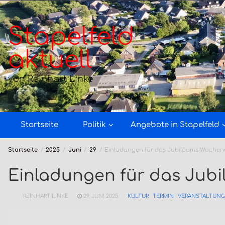
Zum
Inhalt
springen
Stapelfeld
aktuell
von Reinhart Linke
Startseite
Politik
Angebote in Stapelfeld
Startseite
2025
Juni
29
Einladungen für das Jubiläums-Woche
Einladungen für das Jub
REINHART LINKE
29. JUNI 2025
KULTUR
TERMIN
VERANSTALTUNG