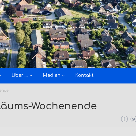
Über …
Medien
Kontakt
nende
iläums-Wochenende