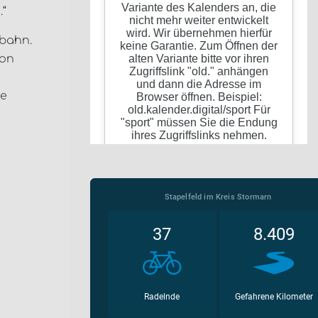
“
obahn.
von
de