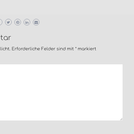
tar
icht.
Erforderliche Felder sind mit
*
markiert