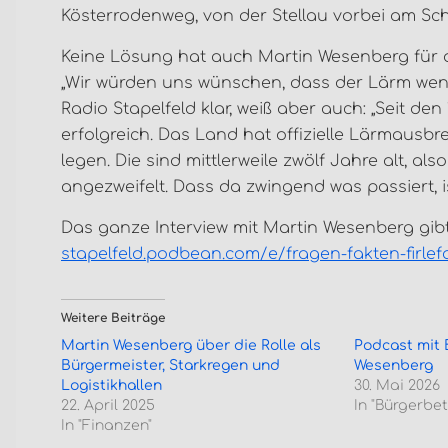
Kösterrodenweg, von der Stellau vorbei am Sc
Keine Lösung hat auch Martin Wesenberg für 
„Wir würden uns wünschen, dass der Lärm weniger
Radio Stapelfeld klar, weiß aber auch: „Seit den
erfolgreich. Das Land hat offizielle Lärmausb
legen. Die sind mittlerweile zwölf Jahre alt, 
angezweifelt. Dass da zwingend was passiert, ist
Das ganze Interview mit Martin Wesenberg gibt 
stapelfeld.podbean.com/e/fragen-fakten-firle
Weitere Beiträge
Martin Wesenberg über die Rolle als
Podcast mit 
Bürgermeister, Starkregen und
Wesenberg
Logistikhallen
30. Mai 2026
22. April 2025
In "Bürgerbet
In "Finanzen"