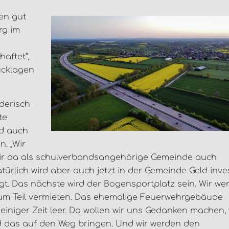
ren gut
rg im
aftet“,
ücklagen
derisch
te
d auch
. „Wir
wir da als schulverbandsangehörige Gemeinde auch
türlich wird aber auch jetzt in der Gemeinde Geld inves
igt. Das nächste wird der Bogensportplatz sein. Wir we
 zum Teil vermieten. Das ehemalige Feuerwehrgebäude
einiger Zeit leer. Da wollen wir uns Gedanken machen,
nd das auf den Weg bringen. Und wir werden den