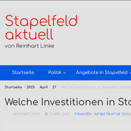
Zum
Inhalt
springen
Stapelfeld
aktuell
von Reinhart Linke
Startseite
Politik
Angebote in Stapelfeld
Startseite
2025
April
27
Welche Investitionen in Stapelfeld anst
Welche Investitionen in S
REINHART LINKE
27. APRIL 2025
FINANZEN
INFRASTRUKTUR
SCH