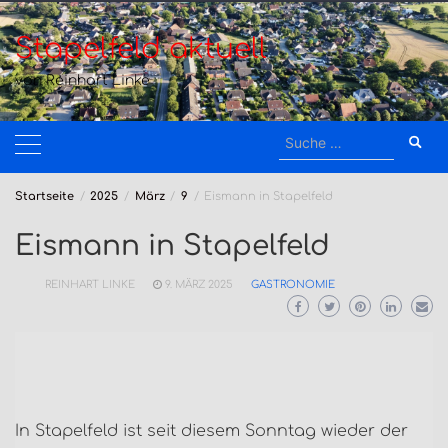
Zum
Inhalt
Stapelfeld aktuell
springen
von Reinhart Linke
Suche
nach:
Startseite
2025
März
9
Eismann in Stapelfeld
Eismann in Stapelfeld
REINHART LINKE
9. MÄRZ 2025
GASTRONOMIE
In Stapelfeld ist seit diesem Sonntag wieder der