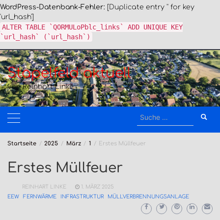
WordPress-Datenbank-Fehler:
[Duplicate entry '' for key
'url_hash']
ALTER TABLE `QORMULoPblc_links` ADD UNIQUE KEY
`url_hash` (`url_hash`)
Zum
Inhalt
Stapelfeld aktuell
springen
von Reinhart Linke
Suche
nach:
Startseite
2025
März
1
Erstes Müllfeuer
Erstes Müllfeuer
REINHART LINKE
1. MÄRZ 2025
EEW
FERNWÄRME
INFRASTRUKTUR
MÜLLVERBRENNUNGSANLAGE