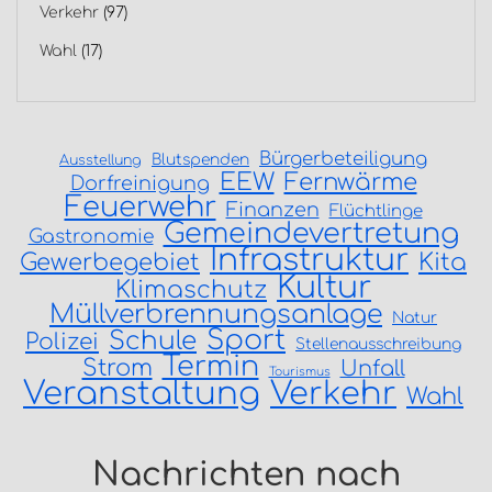
Verkehr
(97)
Wahl
(17)
Bürgerbeteiligung
Blutspenden
Ausstellung
EEW
Fernwärme
Dorfreinigung
Feuerwehr
Finanzen
Flüchtlinge
Gemeindevertretung
Gastronomie
Infrastruktur
Gewerbegebiet
Kita
Kultur
Klimaschutz
Müllverbrennungsanlage
Natur
Sport
Schule
Polizei
Stellenausschreibung
Termin
Strom
Unfall
Tourismus
Veranstaltung
Verkehr
Wahl
Nachrichten nach