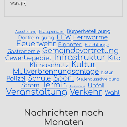
Wahl
(17)
Bürgerbeteiligung
Blutspenden
Ausstellung
EEW
Fernwärme
Dorfreinigung
Feuerwehr
Finanzen
Flüchtlinge
Gemeindevertretung
Gastronomie
Infrastruktur
Gewerbegebiet
Kita
Kultur
Klimaschutz
Müllverbrennungsanlage
Natur
Sport
Schule
Polizei
Stellenausschreibung
Termin
Strom
Unfall
Tourismus
Veranstaltung
Verkehr
Wahl
Nachrichten nach
Monaten