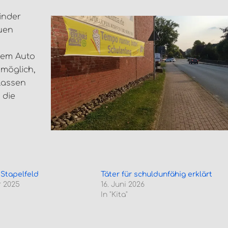
inder
uen
 dem Auto
 möglich,
lassen
 die
 Stapelfeld
Täter für schuldunfähig erklärt
 2025
16. Juni 2026
In "Kita"