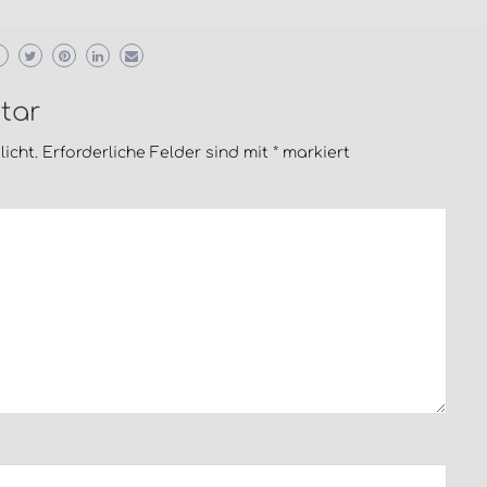
tar
icht.
Erforderliche Felder sind mit
*
markiert