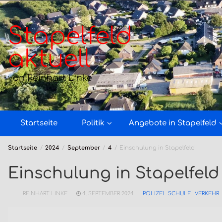
Zum
Inhalt
springen
Stapelfeld
aktuell
von Reinhart Linke
Startseite
Politik
Angebote in Stapelfeld
Startseite
2024
September
4
Einschulung in Stapelfeld
Einschulung in Stapelfeld
REINHART LINKE
4. SEPTEMBER 2024
POLIZEI
SCHULE
VERKEHR