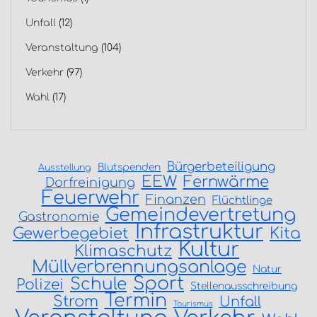
Unfall
(12)
Veranstaltung
(104)
Verkehr
(97)
Wahl
(17)
Bürgerbeteiligung
Blutspenden
Ausstellung
EEW
Fernwärme
Dorfreinigung
Feuerwehr
Finanzen
Flüchtlinge
Gemeindevertretung
Gastronomie
Infrastruktur
Gewerbegebiet
Kita
Kultur
Klimaschutz
Müllverbrennungsanlage
Natur
Sport
Schule
Polizei
Stellenausschreibung
Termin
Strom
Unfall
Tourismus