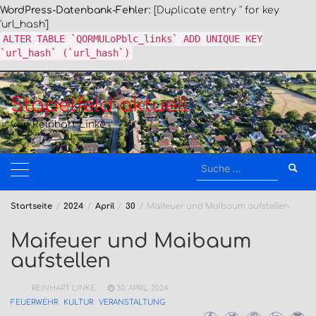
WordPress-Datenbank-Fehler:
[Duplicate entry '' for key
'url_hash']
ALTER TABLE `QORMULoPblc_links` ADD UNIQUE KEY
`url_hash` (`url_hash`)
Zum
Inhalt
Stapelfeld aktuell
springen
von Reinhart Linke
Suche
nach:
Startseite
2024
April
30
Maifeuer und Maibaum aufstellen
Maifeuer und Maibaum
aufstellen
REINHART LINKE
30. APRIL 2024
FEUERWEHR
KULTUR
VERANSTALTUNG