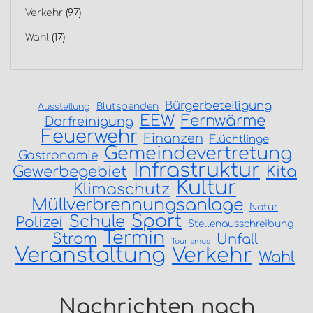
Verkehr
(97)
Wahl
(17)
Bürgerbeteiligung
Blutspenden
Ausstellung
EEW
Fernwärme
Dorfreinigung
Feuerwehr
Finanzen
Flüchtlinge
Gemeindevertretung
Gastronomie
Infrastruktur
Gewerbegebiet
Kita
Kultur
Klimaschutz
Müllverbrennungsanlage
Natur
Sport
Schule
Polizei
Stellenausschreibung
Termin
Strom
Unfall
Tourismus
Veranstaltung
Verkehr
Wahl
Nachrichten nach