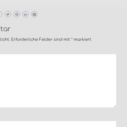
tar
icht.
Erforderliche Felder sind mit
*
markiert