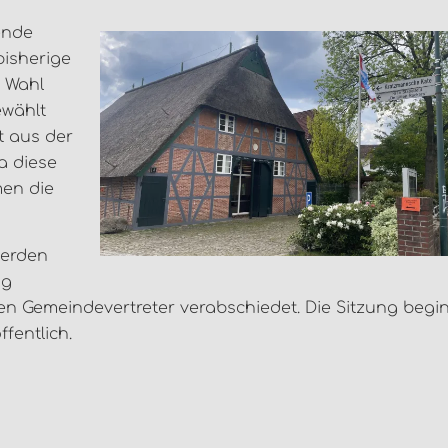
ende
bisherige
r Wahl
ewählt
t aus der
a diese
men die
werden
ag
n Gemeindevertreter verabschiedet. Die Sitzung begi
fentlich.