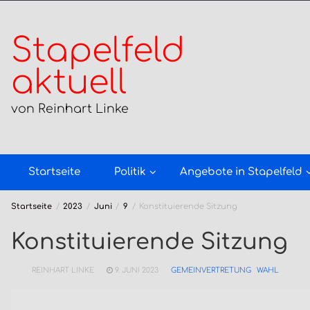
Zum
Inhalt
springen
Stapelfeld
aktuell
von Reinhart Linke
Startseite
Politik
Angebote in Stapelfeld
Startseite
2023
Juni
9
Konstituierende Sitzung
Konstituierende Sitzung
REINHART LINKE
9. JUNI 2023
GEMEINVERTRETUNG
WAHL