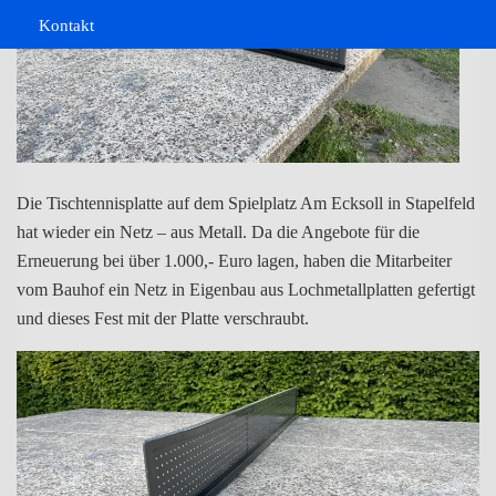
2025
Stapelfeld
Kontakt
Fotos
Selfservice-
…
Videos
Angebote
mich
Kalender
Newsletter
Die Tischtennisplatte auf dem Spielplatz Am Ecksoll in Stapelfeld
hat wieder ein Netz – aus Metall. Da die Angebote für die
Erneuerung bei über 1.000,- Euro lagen, haben die Mitarbeiter
vom Bauhof ein Netz in Eigenbau aus Lochmetallplatten gefertigt
und dieses Fest mit der Platte verschraubt.