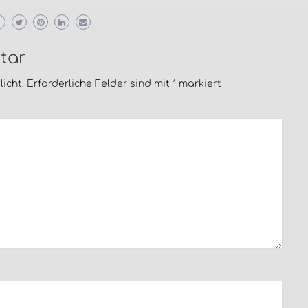
tar
icht.
Erforderliche Felder sind mit
*
markiert