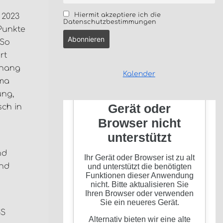
Hiermit akzeptiere ich die
 2023
Datenschutzbestimmungen
 Punkte
 So
rt
nhang
Kalender
ema
ung,
sch in
nd
und
GS