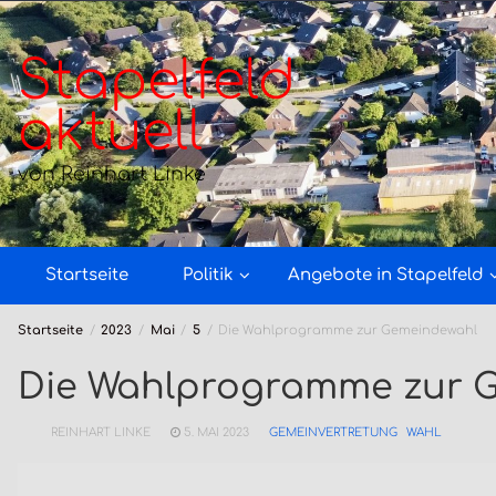
Zum
Inhalt
springen
Stapelfeld
aktuell
von Reinhart Linke
Startseite
Politik
Angebote in Stapelfeld
Startseite
2023
Mai
5
Die Wahlprogramme zur Gemeindewahl
Die Wahlprogramme zur 
REINHART LINKE
5. MAI 2023
GEMEINVERTRETUNG
WAHL