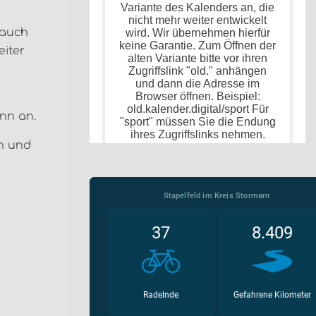
 auch
eiter
nn an.
en und