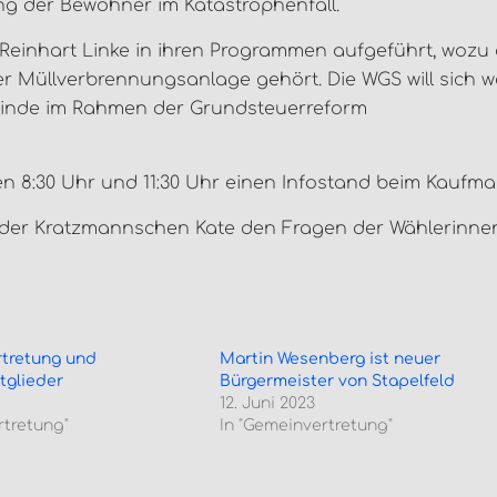
g der Bewohner im Katastrophenfall.
einhart Linke in ihren Programmen aufgeführt, wozu
r Müllverbrennungsanlage gehört. Die WGS will sich w
einde im Rahmen der Grundsteuerreform
n 8:30 Uhr und 11:30 Uhr einen Infostand beim Kaufma
in der Kratzmannschen Kate den Fragen der Wählerinn
tretung und
Martin Wesenberg ist neuer
tglieder
Bürgermeister von Stapelfeld
12. Juni 2023
rtretung"
In "Gemeinvertretung"