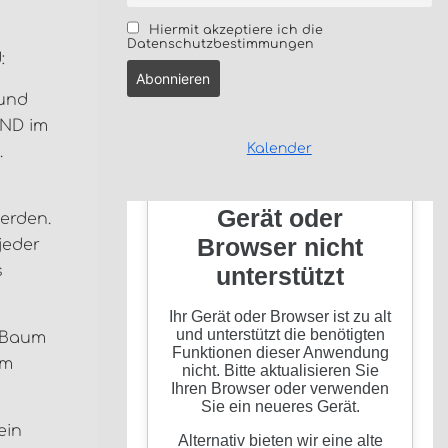
Hiermit akzeptiere ich die
Datenschutzbestimmungen
:
rund
UND im
Kalender
.
werden.
jeder
s
m Baum
um
ein