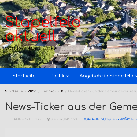
Zum
Inhalt
springen
Stapelfeld
aktuell
von Reinhart Linke
Startseite
Politik
Angebote in Stapelfeld
Startseite
2023
Februar
8
News-Ticker aus der Gemeindevertret
News-Ticker aus der Gem
REINHART LINKE
8. FEBRUAR 2023
DORFREINIGUNG
FERNWÄRME