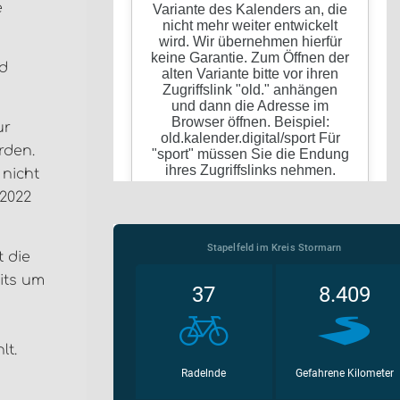
e
nd
ur
rden.
 nicht
 2022
t die
eits um
lt.