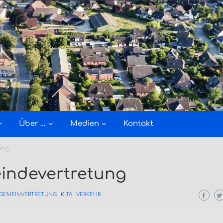
Über …
Medien
Kontakt
ung
eindevertretung
GEMEINVERTRETUNG
KITA
VERKEHR