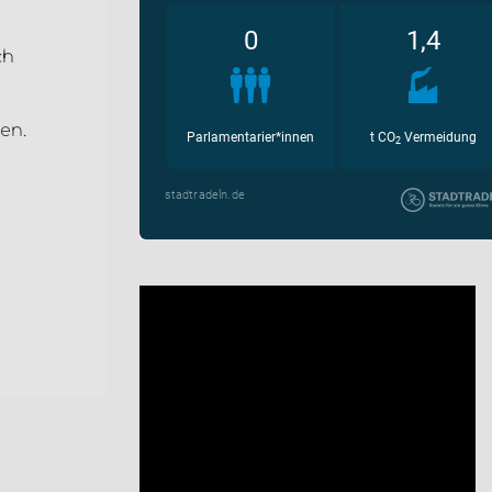
ch
en.
t