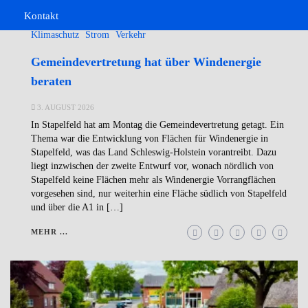
2025
Stapelfeld
Kontakt
Fotos
Feuerwehr
Finanzen
Gemeinvertretung
Infrastruktur
Selfservice-
Klimaschutz
Strom
Verkehr
…
Videos
Angebote
Gemeindevertretung hat über Windenergie
mich
beraten
Kalender
3. AUGUST 2026
Newsletter
In Stapelfeld hat am Montag die Gemeindevertretung getagt. Ein
Thema war die Entwicklung von Flächen für Windenergie in
Stapelfeld, was das Land Schleswig-Holstein vorantreibt. Dazu
liegt inzwischen der zweite Entwurf vor, wonach nördlich von
Stapelfeld keine Flächen mehr als Windenergie Vorrangflächen
vorgesehen sind, nur weiterhin eine Fläche südlich von Stapelfeld
und über die A1 in […]
MEHR ...