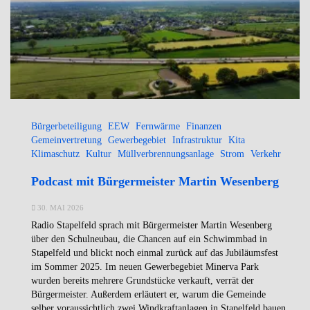
Bürgerbeteiligung
EEW
Fernwärme
Finanzen
Gemeinvertretung
Gewerbegebiet
Infrastruktur
Kita
Klimaschutz
Kultur
Müllverbrennungsanlage
Strom
Verkehr
Podcast mit Bürgermeister Martin Wesenberg
30. MAI 2026
Radio Stapelfeld sprach mit Bürgermeister Martin Wesenberg
über den Schulneubau, die Chancen auf ein Schwimmbad in
Stapelfeld und blickt noch einmal zurück auf das Jubiläumsfest
im Sommer 2025. Im neuen Gewerbegebiet Minerva Park
wurden bereits mehrere Grundstücke verkauft, verrät der
Bürgermeister. Außerdem erläutert er, warum die Gemeinde
selber voraussichtlich zwei Windkraftanlagen in Stapelfeld bauen